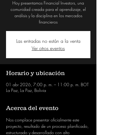
Hoy presentamos Financial Investors, una
comunidad creada para el aprendizaje, el
análisis y la disciplina en los mercados
financieros
Las entradas no están a la venta
Ver otros eventos
Horario y ubicación
01 abr 2026, 7:00 p. m. – 11:00 p. m. BOT
La Paz, La Paz, Bolivia
Acerca del evento
Nos complace presentar oficialmente este 
proyecto, resultado de un proceso planificado, 
estructurado y desarrollado con alto 