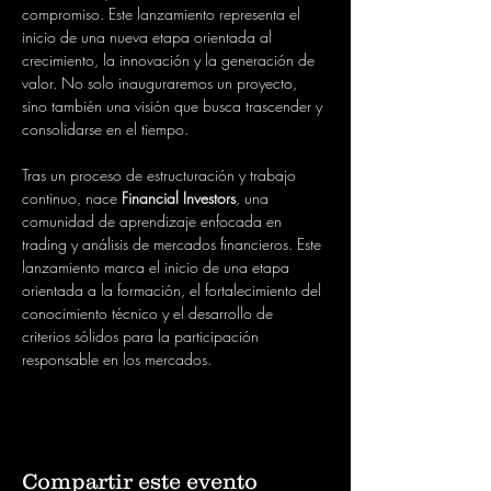
compromiso. Este lanzamiento representa el 
inicio de una nueva etapa orientada al 
crecimiento, la innovación y la generación de 
valor. No solo inauguraremos un proyecto, 
sino también una visión que busca trascender y 
consolidarse en el tiempo.
Tras un proceso de estructuración y trabajo 
continuo, nace 
Financial Investors
, una 
comunidad de aprendizaje enfocada en 
trading y análisis de mercados financieros. Este 
lanzamiento marca el inicio de una etapa 
orientada a la formación, el fortalecimiento del 
conocimiento técnico y el desarrollo de 
criterios sólidos para la participación 
responsable en los mercados.
Compartir este evento