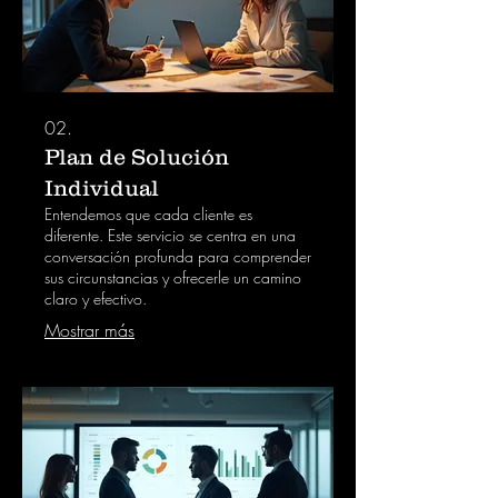
02.
Plan de Solución
Individual
Entendemos que cada cliente es
diferente. Este servicio se centra en una
conversación profunda para comprender
sus circunstancias y ofrecerle un camino
claro y efectivo.
Mostrar más