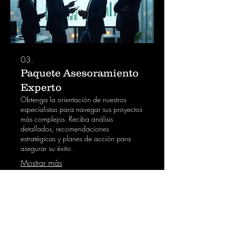
03.
Paquete Asesoramiento
Experto
Obtenga la orientación de nuestros
especialistas para navegar sus proyectos
más complejos. Reciba análisis
detallados, recomendaciones
estratégicas y planes de acción para
asegurar su éxito.
Mostrar más
FINANCIAL
INVESTORS