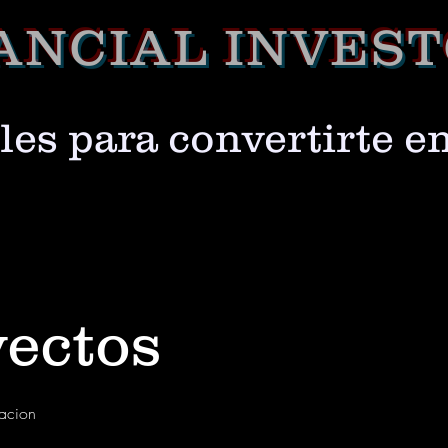
ANCIAL INVES
les para convertirte e
yectos
racion